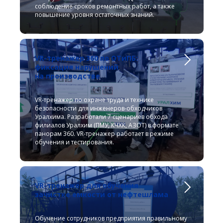
соблюдение сроков ремонтных работ, а также
повышение уровня остаточных знаний.
VR-тренажер 360 по ОТиПБ:
фиксация нарушений
на производстве
VR-тренажер по охране труда и технике
безопасности для инженеров-обходчиков
Уралхима. Разработали 7 сценариев обхода
филиалов Уралхим (ПМУ, КЧХК, АЗОТ) в формате
панорам 360. VR-тренажер работает в режиме
обучения и тестирования.
VR-тренажер для обучения
зачистке емкости от нефтешлама
Обучение сотрудников предприятия правильному