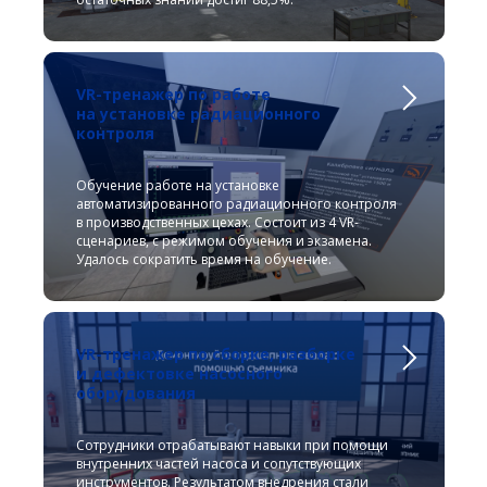
VR-тренажер по работе
на установке радиационного
контроля
Обучение работе на установке
автоматизированного радиационного контроля
в производственных цехах. Состоит из 4 VR-
сценариев, с режимом обучения и экзамена.
Удалось сократить время на обучение.
VR-тренажер по сборке, разборке
и дефектовке насосного
оборудования
Сотрудники отрабатывают навыки при помощи
внутренних частей насоса и сопутствующих
инструментов. Результатом внедрения стали