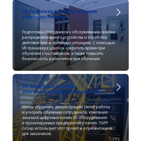
VR-тренажер по обслуживанию
электроустановки
Подготовка сотрудников к обслуживанию ячейки
распределительного устройства и отработка
действий при внештатных ситуациях. С помощью
VR-тренажера удалось сократить время при
обучении с наставником, а также повысить
безопасность работников при обучении.
VR-экскурсия по горно-
обогатительному предприятию
Чтобы упростить демонстрацию своей работы
и ускорить обучение сотрудников, компания
заказала цифровые копии 3D-оборудования
и проектируемых предприятий у Varwin. TAPP
Group используют этот проект и в презентациях
для заказчиков.