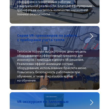
отношению к газоопасным работам
в виртуальной реальности. Благодаря регулярным
тренировкам снизилось количество нарушений
техники безопасности.
Серия VR-тренажеров по работе
с приборами учета тепла
Теплоком получил высокоточную демо-модель
оборудования и эффективный тренажер для
инженеров с помощью единого VR-решения.
Реализован эффект анимации состава
оборудования, использование браслета-меню.
Повысилась безопасность работников при
обучении, а также сократилось время
на обучение.
VR-экскурсия по Заполярью