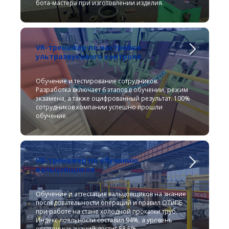
бота-мастера при изготовлении изделия.
VR-тренажер по настройке
ультразвукового контроля
Обучение и тестирование сотрудников.
Разработка включает 6 этапов в обучении, режим
экзамена, а также оцифрованный результат. 100%
сотрудников компании успешно прошли
обучение.
VR-тренажер по обучению
вальцовщиков
Обучение и аттестация вальцовщиков на знание
последовательности операций и правил ОТиПБ
при работе на стане холодной прокатки труб.
Индекс лояльности составил 94%, а уровень
остаточных знаний достиг 88,5%.