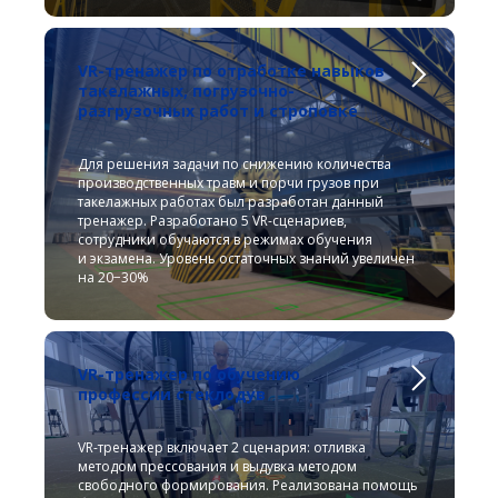
VR-тренажер по отработке навыков
такелажных, погрузочно-
разгрузочных работ и строповке
Для решения задачи по снижению количества
производственных травм и порчи грузов при
такелажных работах был разработан данный
тренажер. Разработано 5 VR-сценариев,
сотрудники обучаются в режимах обучения
и экзамена. Уровень остаточных знаний увеличен
на 20−30%
VR-тренажер по обучению
профессии стеклодув
VR-тренажер включает 2 сценария: отливка
методом прессования и выдувка методом
свободного формирования. Реализована помощь