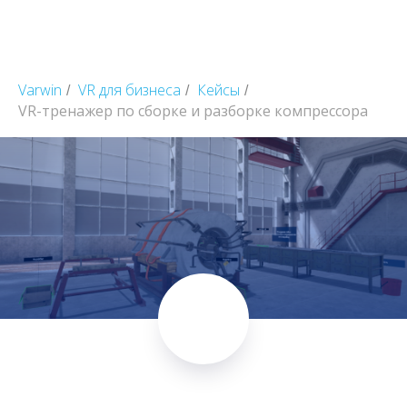
Varwin
VR для бизнеса
Кейсы
/
/
/
VR-тренажер по сборке и разборке компрессора