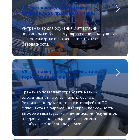
VR-тренажер для обучения
сотрудников правилам ОТиПБ
VR-тренажер для обучения и аттестации
персонала визуальному определению нарушений
на производстве и закреплению техники
безопасности.
VR-тренажер по выравниванию
горизонтальных валов
Тренажер позволяет отработать навыки
выравнивания горизонтальных валов.
Реализовано дублирование интерфейсов ПО
с планшета на виртуальный экран, возможность
выбора языка (русский и английский). Результатом
внедрения стало сокращение времени
на обучение персонала до 50%