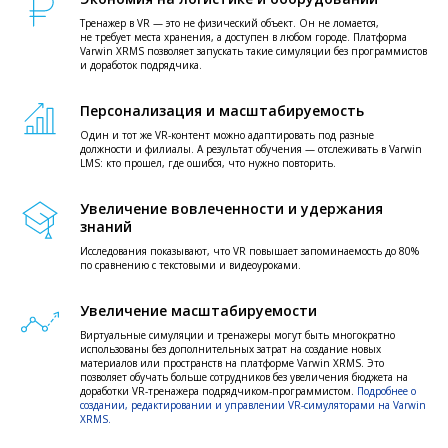
Тренажер в VR — это не физический объект. Он не ломается,
не требует места хранения, а доступен в любом городе. Платформа
Varwin XRMS позволяет запускать такие симуляции без программистов
и доработок подрядчика.
Персонализация и масштабируемость
Один и тот же VR-контент можно адаптировать под разные
должности и филиалы. А результат обучения — отслеживать в Varwin
LMS: кто прошел, где ошибся, что нужно повторить.
Увеличение вовлеченности и удержания
знаний
Исследования показывают, что VR повышает запоминаемость до 80%
по сравнению с текстовыми и видеоуроками.
Увеличение масштабируемости
Виртуальные симуляции и тренажеры могут быть многократно
использованы без дополнительных затрат на создание новых
материалов или пространств на платформе Varwin XRMS. Это
позволяет обучать больше сотрудников без увеличения бюджета на
доработки VR-тренажера подрядчиком-программистом.
Подробнее о
создании, редактировании и управлении VR-симуляторами на Varwin
XRMS.