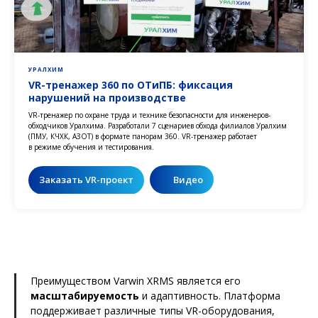
УРАЛХИМ
VR-тренажер 360 по ОТиПБ: фиксация
нарушений на производстве
VR-тренажер по охране труда и технике безопасности для инженеров-
обходчиков Уралхима. Разработали 7 сценариев обхода филиалов Уралхим
(ПМУ, КЧХК, АЗОТ) в формате панорам 360. VR-тренажер работает
в режиме обучения и тестирования.
Заказать VR-проект
Видео
Преимуществом Varwin XRMS является его
масштабируемость
и адаптивность. Платформа
поддерживает различные типы VR-оборудования,