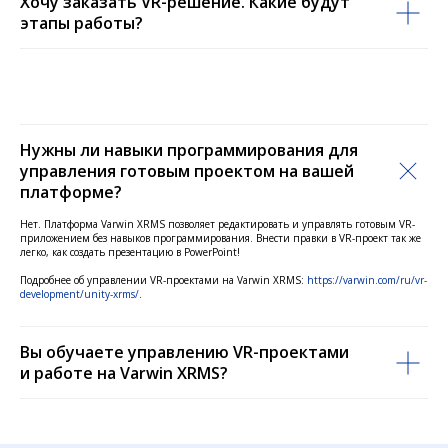
Хочу заказать VR-решение. Какие будут
этапы работы?
Нужны ли навыки программирования для
управления готовым проектом на вашей
платформе?
Нет. Платформа Varwin XRMS позволяет редактировать и управлять готовым VR-
приложением без навыков программирования. Внести правки в VR-проект так же
легко, как создать презентацию в PowerPoint!
Подробнее об управлении VR-проектами на Varwin XRMS:
https://varwin.com/ru/vr-
development/unity-xrms/
.
Вы обучаете управлению VR-проектами
и работе на Varwin XRMS?