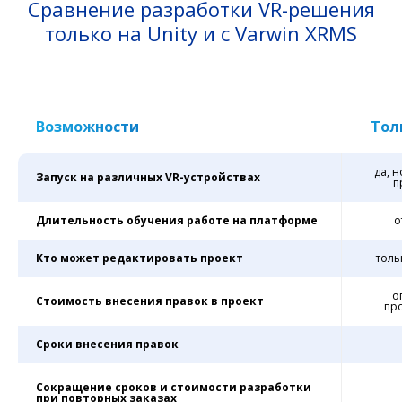
Сравнение разработки VR-решения
только на Unity и с Varwin XRMS
Возможности
Тол
да, 
Запуск на различных VR-устройствах
п
Длительность обучения работе на платформе
о
Кто может редактировать проект
толь
о
Стоимость внесения правок в проект
пр
Сроки внесения правок
Сокращение сроков и стоимости разработки
при повторных заказах