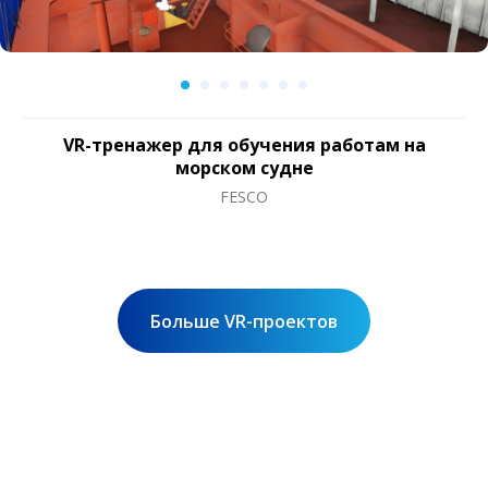
VR-решение для маркетологов и
мерчандайзеров
Магнит
Больше VR-проектов