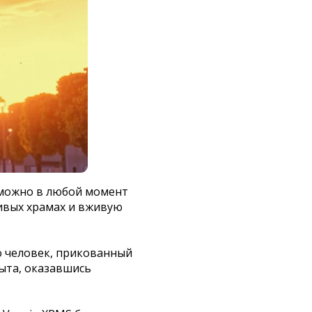
к можно в любой момент
ивых храмах и вживую
о человек, прикованный
быта, оказавшись