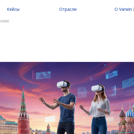
Кейсы
Отрасли
O Varwin
кейсы
VR для бизнеса
Предпроектное и
ризме
Skills
VR для обучения персонала
Управление VR-к
Skills
VR для промышленности
FAQ
тура и искусство
VR для охраны труда
VR для энергетики
VR для маркетинга и продаж
VR для туризма
VR/AR для образования