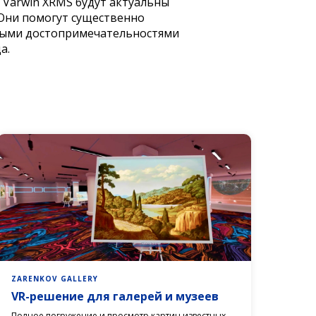
 Varwin XRMS будут актуальны
 Они помогут существенно
вными достопримечательностями
а.
ZARENKOV GALLERY
VR-решение для галерей и музеев
Полное погружение и просмотр картин известных