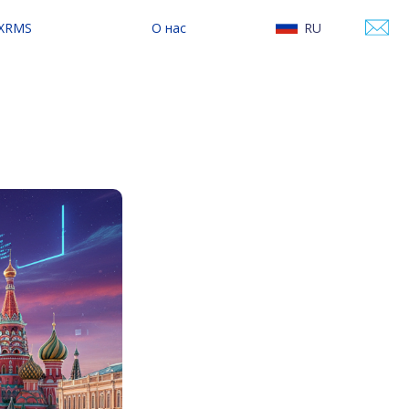
 XRMS
О нас
RU
сследование
О Varwin
EN
онтентом
Контакты
Наши новости