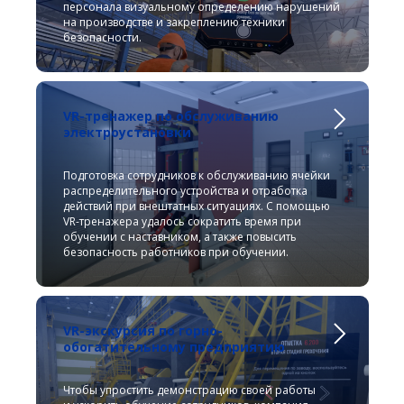
персонала визуальному определению нарушений
на производстве и закреплению техники
безопасности.
VR-тренажер по обслуживанию
электроустановки
Подготовка сотрудников к обслуживанию ячейки
распределительного устройства и отработка
действий при внештатных ситуациях. С помощью
VR-тренажера удалось сократить время при
обучении с наставником, а также повысить
безопасность работников при обучении.
VR-экскурсия по горно-
обогатительному предприятию
Чтобы упростить демонстрацию своей работы