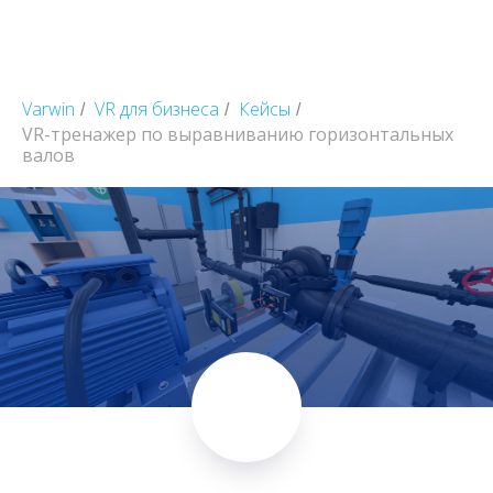
Varwin
VR для бизнеса
Кейсы
/
/
/
VR-тренажер по выравниванию горизонтальных
валов