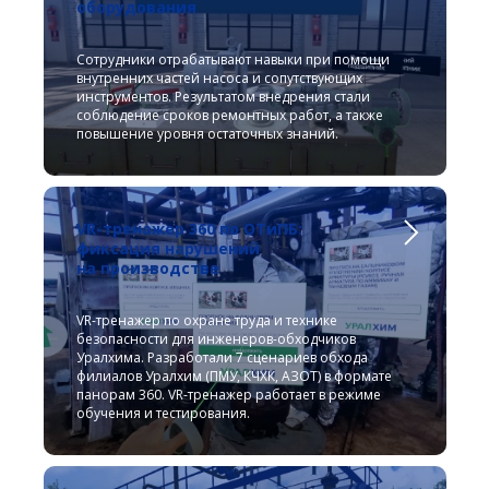
оборудования
Сотрудники отрабатывают навыки при помощи
внутренних частей насоса и сопутствующих
инструментов. Результатом внедрения стали
соблюдение сроков ремонтных работ, а также
повышение уровня остаточных знаний.
VR-тренажер 360 по ОТиПБ:
фиксация нарушений
на производстве
VR-тренажер по охране труда и технике
безопасности для инженеров-обходчиков
Уралхима. Разработали 7 сценариев обхода
филиалов Уралхим (ПМУ, КЧХК, АЗОТ) в формате
панорам 360. VR-тренажер работает в режиме
обучения и тестирования.