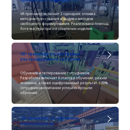
VR-тренажер включает 2 сценария: отливка
методом прессования и выдувка методом
свободного формирования. Реализована помощь
бота-мастера при изготовлении изделия.
VR-тренажер по настройке
ультразвукового контроля
Обучение и тестирование сотрудников.
Разработка включает 6 этапов в обучении, режим
экзамена, а также оцифрованный результат. 100%
сотрудников компании успешно прошли
обучение.
VR-тренажер по обучению
вальцовщиков