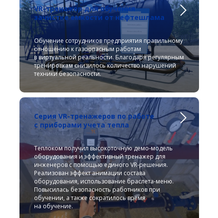
VR-тренажер для обучения
зачистке емкости от нефтешлама
Обучение сотрудников предприятия правильному
отношению к газоопасным работам
в виртуальной реальности. Благодаря регулярным
тренировкам снизилось количество нарушений
техники безопасности.
Серия VR-тренажеров по работе
с приборами учета тепла
Теплоком получил высокоточную демо-модель
оборудования и эффективный тренажер для
инженеров с помощью единого VR-решения.
Реализован эффект анимации состава
оборудования, использование браслета-меню.
Повысилась безопасность работников при
обучении, а также сократилось время
на обучение.