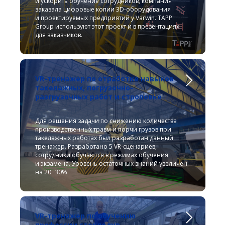
и ускорить обучение сотрудников, компания
заказала цифровые копии 3D-оборудования
и проектируемых предприятий у Varwin. TAPP
Group используют этот проект и в презентациях
для заказчиков.
VR-тренажер по отработке навыков
такелажных, погрузочно-
разгрузочных работ и строповке
Для решения задачи по снижению количества
производственных травм и порчи грузов при
такелажных работах был разработан данный
тренажер. Разработано 5 VR-сценариев,
сотрудники обучаются в режимах обучения
и экзамена. Уровень остаточных знаний увеличен
на 20−30%
VR-тренажер по обучению
профессии стеклодув