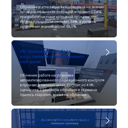
Обучение и аттестация вальцовщиков на знание
последовательности операций и правил ОТиПБ
при работе на стане холодной прокатки труб.
Индекс лояльности составил 94%, а уровень
остаточных знаний достиг 88,5%.
VR-тренажер по работе
на установке радиационного
контроля
Обучение работе на установке
автоматизированного радиационного контроля
в производственных цехах. Состоит из 4 VR-
сценариев, с режимом обучения и экзамена.
Удалось сократить время на обучение.
VR-тренажер по сборке, разборке
и дефектовке насосного