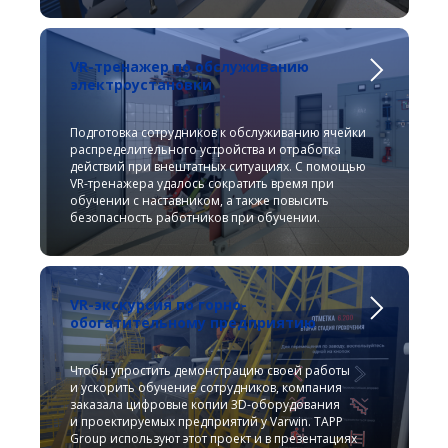
VR-тренажер по обслуживанию
электроустановки
Подготовка сотрудников к обслуживанию ячейки
распределительного устройства и отработка
действий при внештатных ситуациях. С помощью
VR-тренажера удалось сократить время при
обучении с наставником, а также повысить
безопасность работников при обучении.
VR-экскурсия по горно-
обогатительному предприятию
Чтобы упростить демонстрацию своей работы
и ускорить обучение сотрудников, компания
заказала цифровые копии 3D-оборудования
и проектируемых предприятий у Varwin. TAPP
Group используют этот проект и в презентациях