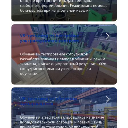
методом прессования и выдувка методом
свободного формирования. Реализована помощь
бота-мастера при изготовлении изделия.
VR-тренажер по настройке
ультразвукового контроля
Обучение и тестирование сотрудников.
Разработка включает 6 этапов в обучении, режим
экзамена, а также оцифрованный результат. 100%
сотрудников компании успешно прошли
обучение.
VR-тренажер по обучению
вальцовщиков
Обучение и аттестация вальцовщиков на знание
последовательности операций и правил ОТиПБ
при работе на стане холодной прокатки труб.