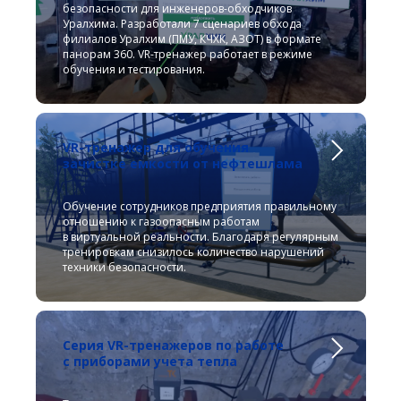
безопасности для инженеров-обходчиков
Уралхима. Разработали 7 сценариев обхода
филиалов Уралхим (ПМУ, КЧХК, АЗОТ) в формате
панорам 360. VR-тренажер работает в режиме
обучения и тестирования.
VR-тренажер для обучения
зачистке емкости от нефтешлама
Обучение сотрудников предприятия правильному
отношению к газоопасным работам
в виртуальной реальности. Благодаря регулярным
тренировкам снизилось количество нарушений
техники безопасности.
Серия VR-тренажеров по работе
с приборами учета тепла