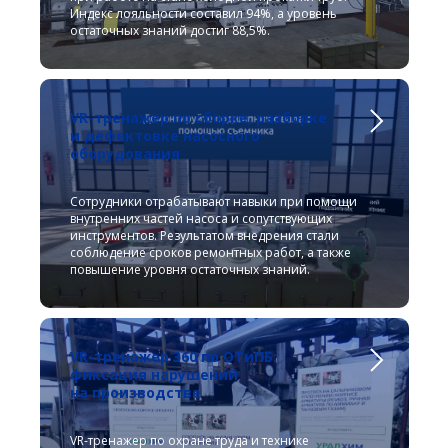
Индекс лояльности составил 94%, а уровень
остаточных знаний достиг 88,5%.
VR-тренажер по сборке, разборке
и дефектовке насосного
оборудования
Сотрудники отрабатывают навыки при помощи
внутренних частей насоса и сопутствующих
инструментов. Результатом внедрения стали
соблюдение сроков ремонтных работ, а также
повышение уровня остаточных знаний.
VR-тренажер 360 по ОТиПБ:
фиксация нарушений
на производстве
VR-тренажер по охране труда и технике