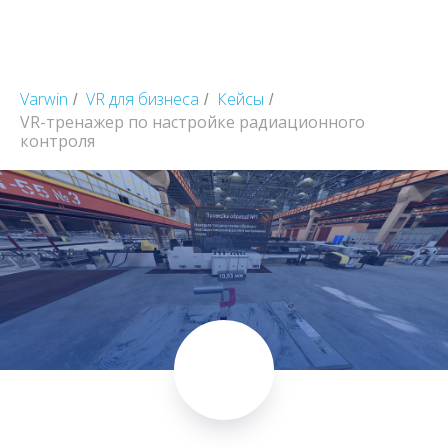
Varwin
VR для бизнеса
Кейсы
/
/
/
VR-тренажер по настройке радиационного
контроля