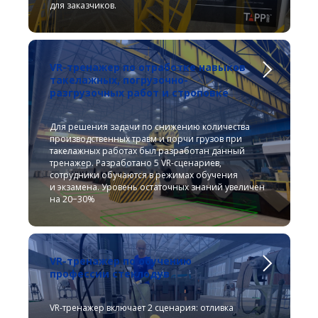
для заказчиков.
VR-тренажер по отработке навыков
такелажных, погрузочно-
разгрузочных работ и строповке
Для решения задачи по снижению количества
производственных травм и порчи грузов при
такелажных работах был разработан данный
тренажер. Разработано 5 VR-сценариев,
сотрудники обучаются в режимах обучения
и экзамена. Уровень остаточных знаний увеличен
на 20−30%
VR-тренажер по обучению
профессии стеклодув
VR-тренажер включает 2 сценария: отливка