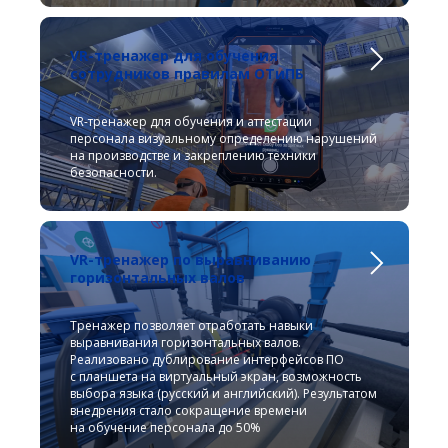
VR-тренажер для обучения
сотрудников правилам ОТиПБ
VR-тренажер для обучения и аттестации
персонала визуальному определению нарушений
на производстве и закреплению техники
безопасности.
VR-тренажер по выравниванию
горизонтальных валов
Тренажер позволяет отработать навыки
выравнивания горизонтальных валов.
Реализовано дублирование интерфейсов ПО
с планшета на виртуальный экран, возможность
выбора языка (русский и английский). Результатом
внедрения стало сокращение времени
на обучение персонала до 50%