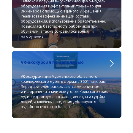
Теплоком получил высокоточную демо-модель
оборудования и эффективный тренажер для
инженеров с помощью единого VR-решения.
Реализован эффект анимации состава
оборудования, использование браслета-меню.
Повысилась безопасность работников при
обучении, а также сократилось время
на обучение.
VR-экскурсия по Заполярью
VR-экскурсия для Мурманского областного
краеведческого музея в формате 360°‑панорам.
Перед зрителем раскрываются живописные
и исторически значимые уголки Кольского края.
Аудиогид погружает в факты, легенды и судьбы
людей, а ключевые сведения дублируются
в удобных текстовых блоках.