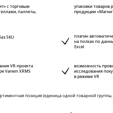
ит» с торговым
упаковки товаров 
теллажи, паллеты,
продукции «Магни
плагин автоматиче
баз SKU
на полках по данн
Excel
ания VR-проекта
возможность пров
ре Varwin XRMS
исследования поку
в режиме VR
ортиментная позиция (единица одной товарной группы,