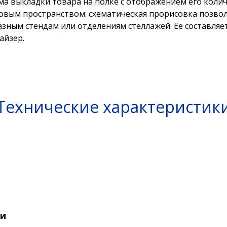
ма выкладки товара на полке с отображением его коли
овым пространством: схематическая прорисовка позво
зным стендам или отделениям стеллажей. Ее составляет
айзер.
Технические характеристик
ки