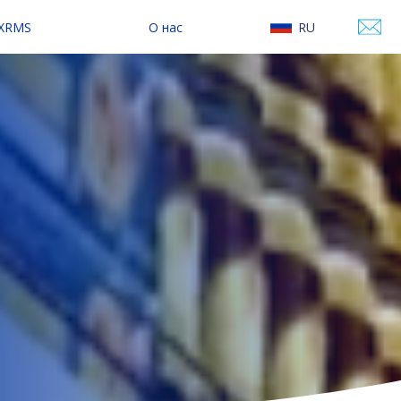
 XRMS
О нас
RU
сследование
О Varwin
EN
онтентом
Контакты
Наши новости