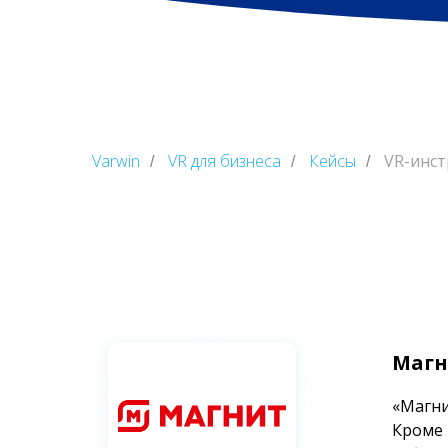
Varwin
VR для бизнеса
Кейсы
VR-инст
/
/
/
Магн
«Магни
Кроме 