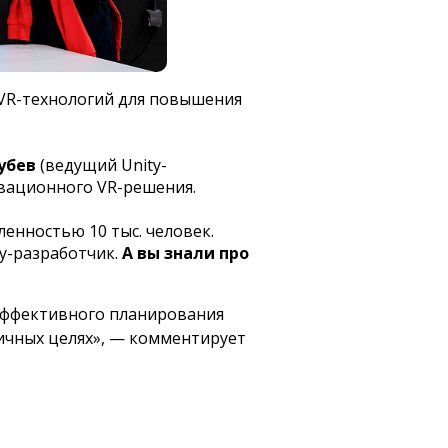
 VR-технологий для повышения
лубев
(ведущий Unity-
овационного VR-решения.
ленностью 10 тыс. человек.
ty-разработчик.
А вы знали про
эффективного планирования
ичных целях»,
— комментирует