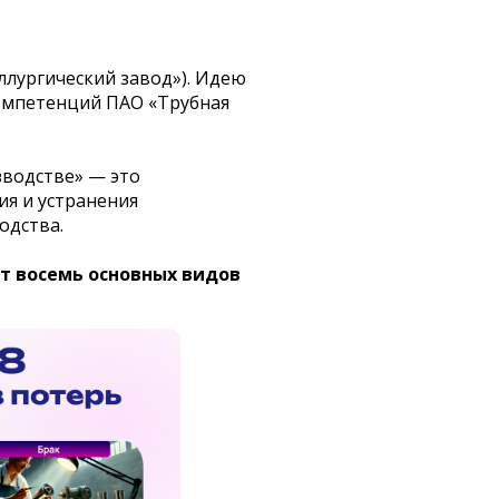
ллургический завод»). Идею
омпетенций ПАО «Трубная
зводстве» — это
я и устранения
одства.
т восемь основных видов