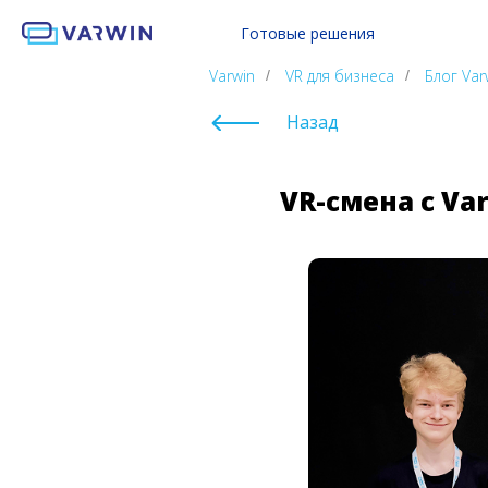
Готовые решения
Обучение работе с СИЗ
Все 
Varwin
VR для бизнеса
Блог Var
/
/
Криминалистика VR Lab
Hard 
Такелаж VR Lab
Soft 
Назад
Ритейл VR Lab
Куль
Varwin Education
VR-смена с Va