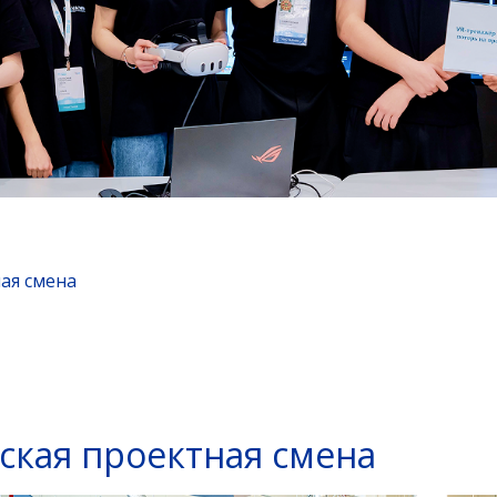
ая смена
ская проектная смена