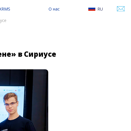
 XRMS
О нас
RU
сследование
О Varwin
EN
иусе
онтентом
Контакты
Наши новости
ене» в Сириусе