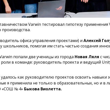
тавничеством Varwin тестировал гипотезу применения
о производства.
водитель офиса управления проектами) и
Алексей Го
у школьников, помогая им стать частью создания инн
Varwin попали две ученицы из города
Новая Ляля
с чис
 роли в команде: руководитель проекта и ведущий Uni
 удалось как руководителю проектов освоить навыки 
ые я применила не только в образовательных, но и в л
О «СОШ № 4»
Быкова Виолетта.