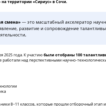
 на территории «Сириус» в Сочи.
ая смена»
— это масштабный акселератор научн
вление, развитие и сопровождение талантливы
еятельности
.
ря 2025 года. К участию
были отобраны 100 талантлив
ые работали над перспективными научно-технологическ
хнологии
ика
ики 8−11 классов, которые прошли отборочный этап из