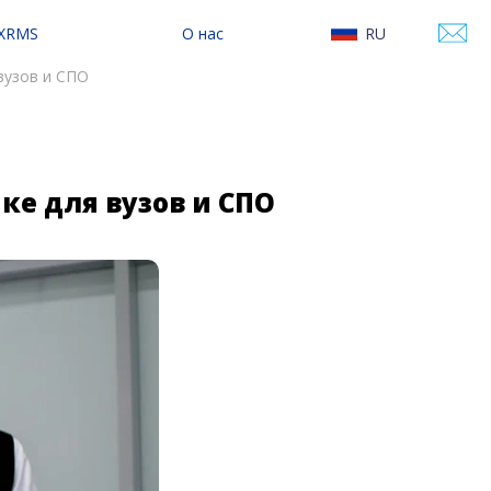
 XRMS
О нас
RU
сследование
О Varwin
EN
вузов и СПО
онтентом
Контакты
Наши новости
е для вузов и СПО