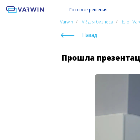
Готовые решения
Обучение работе с СИЗ
Все 
Varwin
VR для бизнеса
Блог Var
/
/
Криминалистика VR Lab
Hard 
Такелаж VR Lab
Soft 
Назад
Ритейл VR Lab
Куль
Varwin Education
Прошла презентац